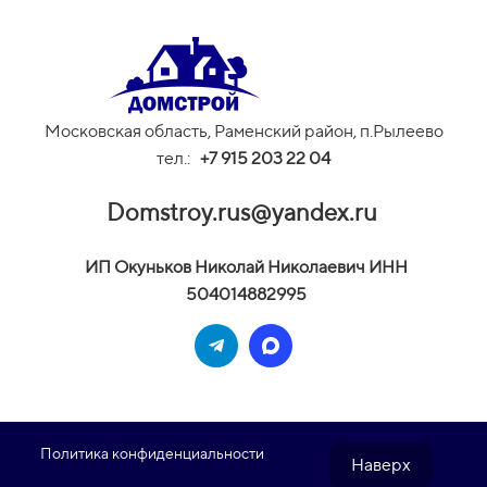
Московская область, Раменский район, п.Рылеево
тел.:
+
7 915 203 22 04
Domstroy.rus@yandex.ru
И
П Окуньков Николай Николаевич ИНН
504014882995
Политика конфиденциальности
Наверх