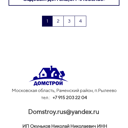
1
2
3
4
Московская область, Раменский район, п.Рылеево
тел.:
+
7 915 203 22 04
Domstroy.rus@yandex.ru
И
П Окуньков Николай Николаевич ИНН