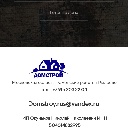
Готовые дома
Московская область, Раменский район, п.Рылеево
тел.:
+
7 915 203 22 04
Domstroy.rus@yandex.ru
И
П Окуньков Николай Николаевич ИНН
504014882995