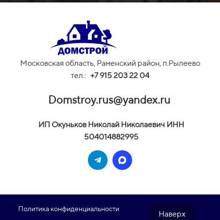
Московская область, Раменский район, п.Рылеево
тел.:
+
7 915 203 22 04
Domstroy.rus@yandex.ru
И
П Окуньков Николай Николаевич ИНН
504014882995
Политика конфиденциальности
Наверх