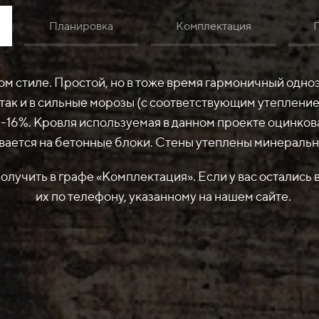
Планировка
Комплектация
м стиле. Простой, но в тоже время гармоничный одно
 так и в сильные морозы (с соответствующим утеплени
4-16%. Кровля используемая в данном проекте оцинко
ается на бетонные блоки. Стены утеплены минеральной 
учить в графе «Комплектация». Если у вас остались в
их по телефону, указанному на нашем сайте.