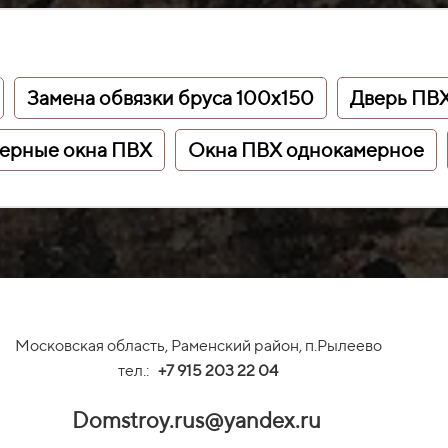
Замена обвязки бруса 100х150
Дверь ПВХ
мерные окна ПВХ
Окна ПВХ однокамерное
Московская область, Раменский район, п.Рылеево
тел.:
+
7 915 203 22 04
Domstroy.rus@yandex.ru