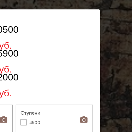
0500
уб.
5900
уб.
2000
уб.
Ступени
4500