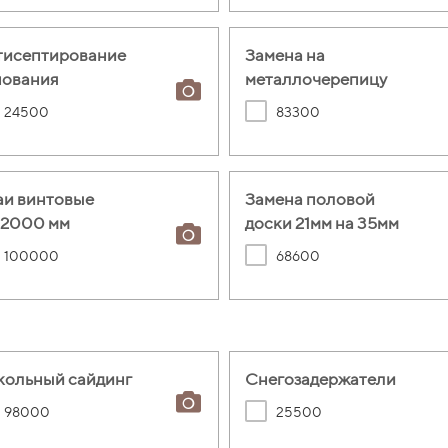
тисептирование
Замена на
нования
металлочерепицу
24500
83300
аи винтовые
Замена половой
*2000 мм
доски 21мм на 35мм
100000
68600
кольный сайдинг
Снегозадержатели
98000
25500