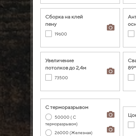
Сборка на клей
Ан
пену
ос
19600
Увеличение
Св
потолков до 2,4м
89
73500
С терморазрывом
Цо
50000 ( С
терморазрывом)
26000 (Железная)