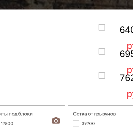
64
р
69
р
76
р
иты под блоки
Сетка от грызунов
12800
39200