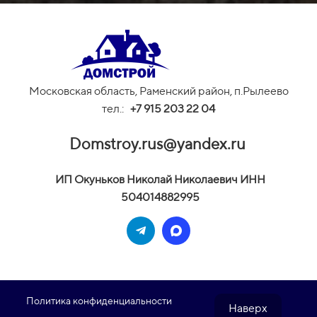
Московская область, Раменский район, п.Рылеево
тел.:
+
7 915 203 22 04
Domstroy.rus@yandex.ru
И
П Окуньков Николай Николаевич ИНН
504014882995
Политика конфиденциальности
Наверх